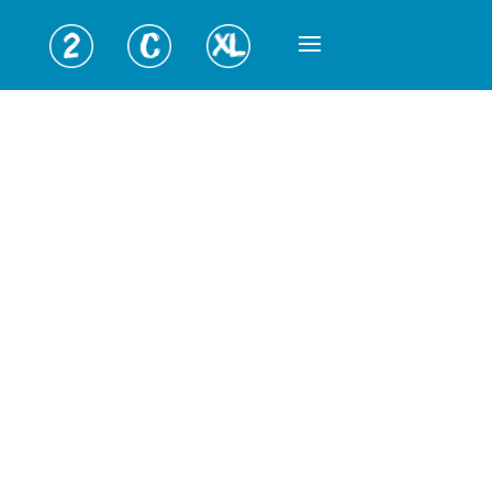
Nog meer in de Colorbar
Buiten dat wij alleen onze klanten hun haar
kleuren, zorgen wij ook voor toffe activiteiten.
Onze kennis vanuit een kleurspecialist geven wij
graag aan jullie door. Wij organiseren regelmatig
workshops, cursussen en avondactiviteiten. Ook