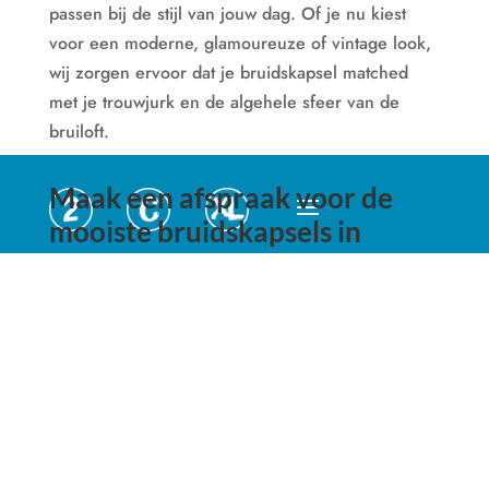
passen bij de stijl van jouw dag. Of je nu kiest
voor een moderne,
glamoureuze
of vintage look,
wij zorgen ervoor dat je bruidskapsel
matched
met je trouwjurk en de algehele sfeer van de
bruiloft.
Maak een afspraak voor de
mooiste bruidskapsels in
Groningen
Wil je samen met ons jouw perfecte bruidskapsel
realiseren? Neem vrijblijvend contact met ons op
om je wensen te bespreken.
Maak een afspraak
en ontdek waarom
Kapsoones
de beste keuze is
voor de mooiste bruidskapsels in Groningen!